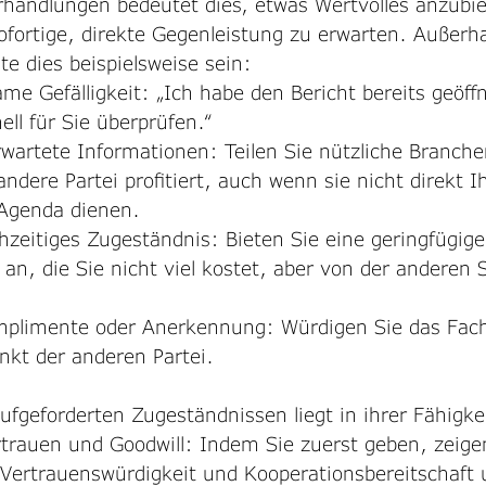
rhandlungen bedeutet dies, etwas Wertvolles anzubi
ofortige, direkte Gegenleistung zu erwarten. Außerha
e dies beispielsweise sein:
e Gefälligkeit: „Ich habe den Bericht bereits geöffn
ell für Sie überprüfen.“
rwartete Informationen: Teilen Sie nützliche Branch
ndere Partei profitiert, auch wenn sie nicht direkt Ih
Agenda dienen.
ühzeitiges Zugeständnis: Bieten Sie eine geringfügi
an, die Sie nicht viel kostet, aber von der anderen S
mplimente oder Anerkennung: Würdigen Sie das Fach
nkt der anderen Partei.
fgeforderten Zugeständnissen liegt in ihrer Fähigke
trauen und Goodwill: Indem Sie zuerst geben, zeige
 Vertrauenswürdigkeit und Kooperationsbereitschaft 