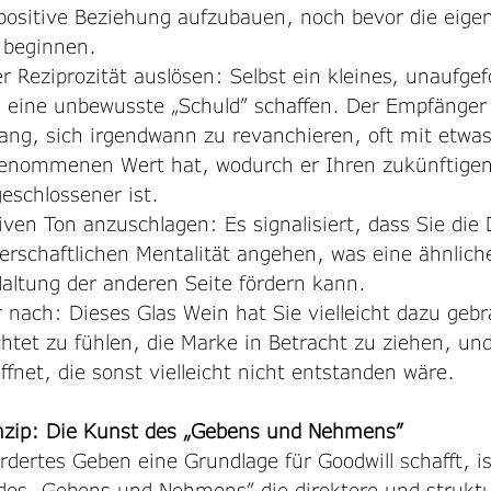
 positive Beziehung aufzubauen, noch bevor die eigen
 beginnen.
r Reziprozität auslösen: Selbst ein kleines, unaufgef
eine unbewusste „Schuld” schaffen. Der Empfänger v
rang, sich irgendwann zu revanchieren, oft mit etwas
enommenen Wert hat, wodurch er Ihren zukünftigen 
eschlossener ist.
ven Ton anzuschlagen: Es signalisiert, dass Sie die 
nerschaftlichen Mentalität angehen, was eine ähnlich
Haltung der anderen Seite fördern kann.
nach: Dieses Glas Wein hat Sie vielleicht dazu gebr
htet zu fühlen, die Marke in Betracht zu ziehen, un
fnet, die sonst vielleicht nicht entstanden wäre.
inzip: Die Kunst des „Gebens und Nehmens”
ertes Geben eine Grundlage für Goodwill schafft, is
des „Gebens und Nehmens” die direktere und struktu