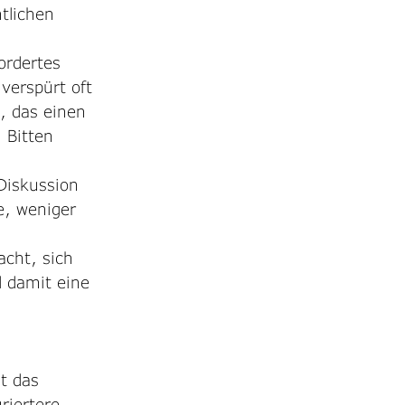
tlichen 
ordertes 
erspürt oft 
, das einen 
Bitten 
Diskussion 
e, weniger 
acht, sich 
d damit eine 
t das 
riertere 