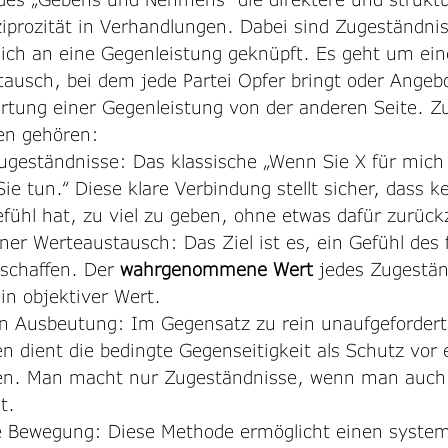
prozität in Verhandlungen. Dabei sind Zugeständnis
ich an eine Gegenleistung geknüpft. Es geht um ein
usch, bei dem jede Partei Opfer bringt oder Angeb
artung einer Gegenleistung von der anderen Seite. Z
en gehören:
ugeständnisse: Das klassische „Wenn Sie X für mich
Sie tun.“ Diese klare Verbindung stellt sicher, dass k
efühl hat, zu viel zu geben, ohne etwas dafür zur
 Werteaustausch: Das Ziel ist es, ein Gefühl des f
schaffen. Der 
wahrgenommene Wert 
jedes Zugeständ
ein objektiver Wert.
n Ausbeutung: Im Gegensatz zu rein unaufgefordert
 dient die bedingte Gegenseitigkeit als Schutz vor e
en. Man macht nur Zugeständnisse, wenn man auch
t.
e Bewegung: Diese Methode ermöglicht einen system