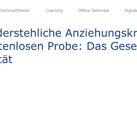
Seminarthemen
Home
Seminarangebot
Coaching
Seminartermine
Offene Seminare
WebCoachin
Digita
erstehliche Anziehungskr
tenlosen Probe: Das Gese
tät