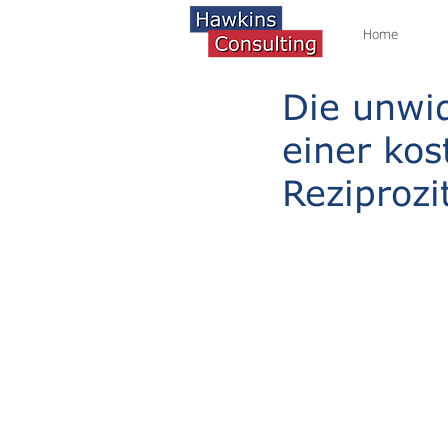
Home
Die unwid
einer kos
Reziprozi