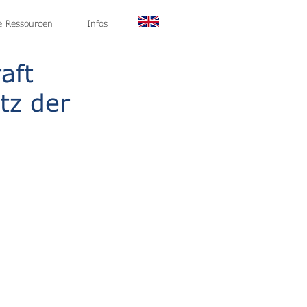
g
le Ressourcen
Über uns
News
Infos
Kontakt
aft
tz der