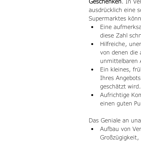
Geschenken
. In Ve
ausdrücklich eine s
Supermarktes könnt
Eine aufmerksam
diese Zahl schn
Hilfreiche, une
von denen die a
unmittelbaren 
Ein kleines, fr
Ihres Angebots 
geschätzt wird.
Aufrichtige Ko
einen guten Pu
Das Geniale an unau
Aufbau von Ver
Großzügigkeit,