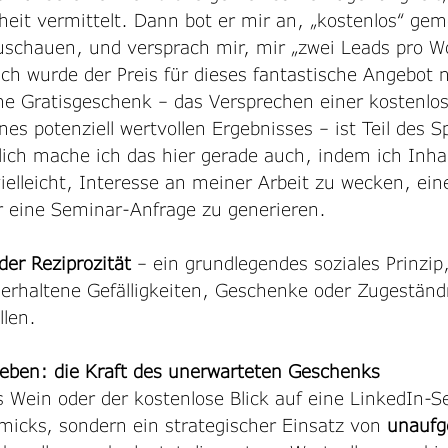
heit vermittelt. Dann bot er mir an, „kostenlos“ ge
uschauen, und versprach mir, mir „zwei Leads pro W
ich wurde der Preis für dieses fantastische Angebot 
he Gratisgeschenk – das Versprechen einer kostenlo
es potenziell wertvollen Ergebnisses – ist Teil des Sp
ich mache ich das hier gerade auch, indem ich Inhalt
vielleicht, Interesse an meiner Arbeit zu wecken, ein
 eine Seminar-Anfrage zu generieren.
der Reziprozität 
– ein grundlegendes soziales Prinzip
 erhaltene Gefälligkeiten, Geschenke oder Zugeständ
llen.
eben: die Kraft des unerwarteten Geschenks
 Wein oder der kostenlose Blick auf eine LinkedIn-Se
icks, sondern ein strategischer Einsatz von 
unaufg