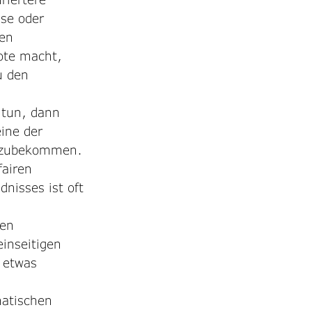
se oder 
en 
ote macht, 
u den 
 tun, dann 
eine der 
ückzubekommen.
airen 
nisses ist oft 
en 
inseitigen 
 etwas 
atischen 