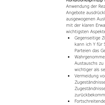
Anwendung der Rezi
Angebote ausdrückl
ausgewogenen Austa
mit der klaren Erw
wichtigsten Aspekt
Gegenseitige Z
kann ich Y für 
Parteien das G
Wahrgenommener
Austauschs zu 
wichtiger als s
Vermeidung vo
Zugeständnissen
Zugeständniss
zurückbekomm
Fortschreitend