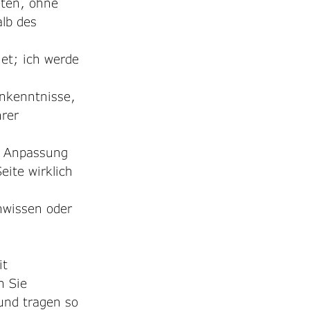
eten, ohne 
lb des 
et; ich werde 
enkenntnisse, 
rer 
ge Anpassung 
eite wirklich 
wissen oder 
it
n Sie 
und tragen so 