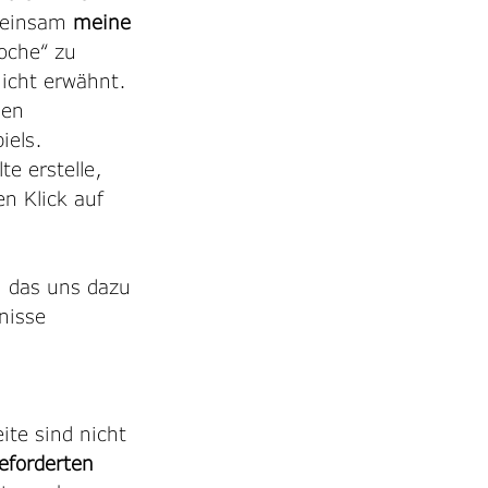
meinsam 
meine 
oche“ zu 
nicht erwähnt. 
sen 
iels.
e erstelle, 
en Klick auf 
, das uns dazu 
nisse 
ite sind nicht 
eforderten 