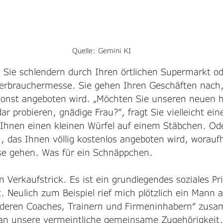
Quelle: Gemini KI
r, Sie schlendern durch Ihren örtlichen Supermarkt ode
Verbrauchermesse. Sie gehen Ihren Geschäften nach,
sonst angeboten wird. „Möchten Sie unseren neuen h
r probieren, gnädige Frau?“, fragt Sie vielleicht eine
Ihnen einen kleinen Würfel auf einem Stäbchen. Oder
n, das Ihnen völlig kostenlos angeboten wird, woraufh
se gehen. Was für ein Schnäppchen.
n Verkaufstrick. Es ist ein grundlegendes soziales Pri
Neulich zum Beispiel rief mich plötzlich ein Mann an
nderen Coaches, Trainern und Firmeninhabern“ zusa
 an unsere vermeintliche gemeinsame Zugehörigkeit, 