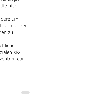
die hier 
 
ndere um 
ich zu machen 
men zu 
 
hliche 
zialen XR-
zentren dar. 