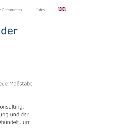
g
le Ressourcen
Über uns
News
Infos
Kontakt
der
neue Maßstäbe 
onsulting, 
dung und der 
bündelt, um 