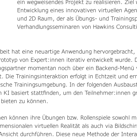
ein wegweisendes Projekt zu realisieren. Ziel 
Entwicklung eines innovativen virtuellen Age
und 2D Raum, der als Übungs- und Trainingsp
Verhandlungsseminaren von Hawkins Consulti
it hat eine neuartige Anwendung hervorgebracht, 
rototyp von Expert:innen iterativ entwickelt wurde. 
ungspartner momentan noch über ein Backend-Menü 
t. Die Trainingsinteraktion erfolgt in Echtzeit und er
tische Trainingsumgebung. In der folgenden Ausbaus
n KI basiert stattfinden, um den Teilnehmer:innen g
ät bieten zu können. 
nen können ihre Übungen bzw. Rollenspiele sowohl mi
dimensionalen virtuellen Realität als auch via Bildschi
Ansicht durchführen. Diese neue Methode der Intera