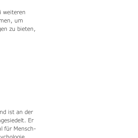
 weiteren 
mmen, um 
en zu bieten, 
 
nd ist an der 
gesiedelt. Er 
hl für Mensch-
sychologie 