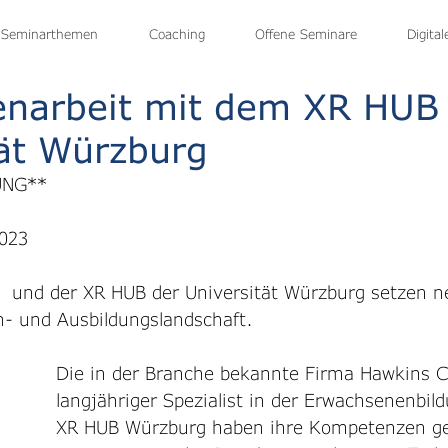
Seminarthemen
Home
Seminarangebot
Coaching
Seminartermine
Offene Seminare
WebCoachin
Digita
arbeit mit dem XR HUB 
tät Würzburg
UNG**
2023
  und der XR HUB der Universität Würzburg setzen 
rn- und Ausbildungslandschaft.
Die in der Branche bekannte Firma Hawkins C
langjähriger Spezialist in der Erwachsenenbil
XR HUB Würzburg haben ihre Kompetenzen ge