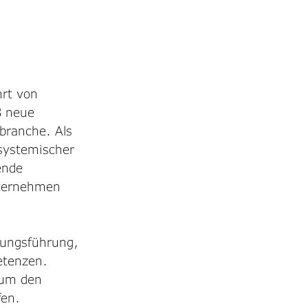
rt von 
8 neue 
branche. Als 
 systemischer 
ende 
nternehmen 
ungsführung, 
tenzen.  
 um den 
fen.