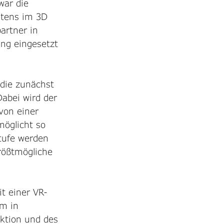
war die 
ntens im 3D 
artner in 
ng eingesetzt 
die zunächst 
Dabei wird der 
von einer 
möglicht so 
tufe werden 
rößtmögliche 
t einer VR-
rm in 
ktion und des 