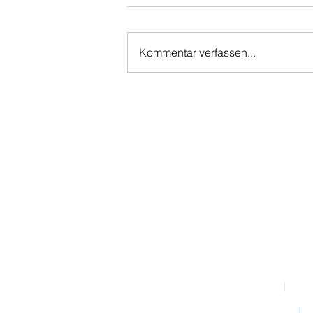
Kommentar verfassen...
Hawkins Consulting
International Business Training
I
Sebastian James Hawkins
Wac
I
Tel: +49 (0)911 - 39 45 628