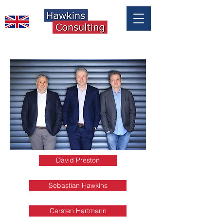
David Preston
Sebastian Hawkins
Carsten Hartmann