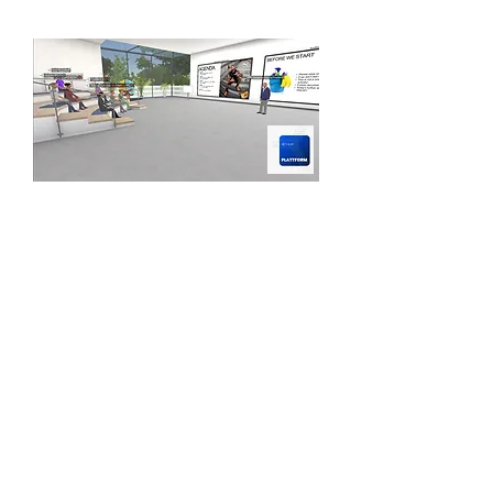
TriCAT spaces ist eine Avatar-
basierte virtuelle 3D Lern- und
Arbeitswelt mit maximalen
medialen und sozialen
Interaktionsmöglichkeiten. Sie
kommunizieren und arbeiten über
Ihren eigenen Avatar in Echtzeit
mit den anderen Teilnehmenden
im selben Szenario. Ihre Gäste
können dabei weltweit verteilt