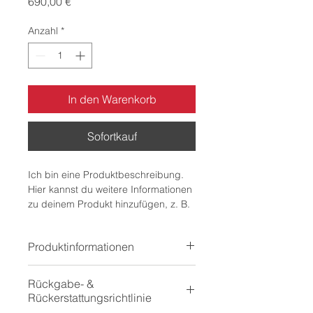
Preis
690,00 €
Anzahl
*
In den Warenkorb
Sofortkauf
Ich bin eine Produktbeschreibung. 
Hier kannst du weitere Informationen 
zu deinem Produkt hinzufügen, z. B. 
Maße, Material, Pflege- und 
Reinigungshinweise.
Produktinformationen
Hier kannst du weitere Informationen 
Rückgabe- &
zu deinem Produkt hinzufügen, z. B. 
Rückerstattungsrichtlinie
Maße, Material, Pflege- und 