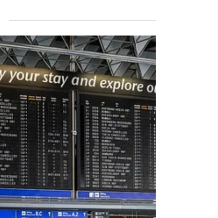
Teil 2 -
Präsentationsklasse in
Skandinavien
Als ich das letzte Mal in Schweden war,
habe ich über einige kulturelle
Situationen geschrieben, denen ich
während eines Seminars dort...