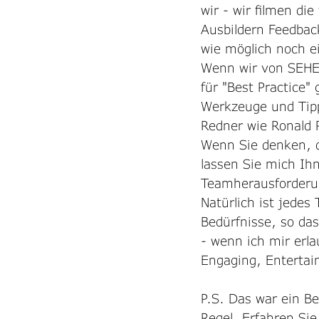
wir - wir filmen di
Ausbildern Feedback
wie möglich noch 
Wenn wir von SEHEN
für "Best Practice
Werkzeuge und Tipp
Redner wie Ronald 
Wenn Sie denken, d
lassen Sie mich Ih
Teamherausforderun
Natürlich ist jede
Bedürfnisse, so da
- wenn ich mir erla
Engaging, Entertain
P.S. Das war ein Be
Regel. Erfahren Si