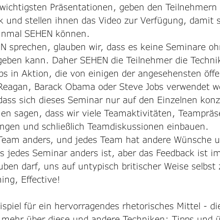
e wichtigsten Präsentationen, geben den Teilnehmern
 und stellen ihnen das Video zur Verfügung, damit si
einmal SEHEN können.
 sprechen, glauben wir, dass es keine Seminare ohn
" geben kann. Daher SEHEN die Teilnehmer die Techni
s in Aktion, die von einigen der angesehensten öffe
Reagan, Barack Obama oder Steve Jobs verwendet w
ass sich dieses Seminar nur auf den Einzelnen konz
nen sagen, dass wir viele Teamaktivitäten, Teampräs
gen und schließlich Teamdiskussionen einbauen. 
s Team anders, und jedes Team hat andere Wünsche u
ss jedes Seminar anders ist, aber das Feedback ist i
uben darf, uns auf untypisch britischer Weise selbst 
ing, Effective! 
ispiel für ein hervorragendes rhetorisches Mittel - di
e mehr über diese und andere Techniken; Tipps und 