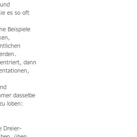
 und 
e es so oft 
e Beispiele 
ken, 
ntlichen 
erden. 
entriert, dann 
entationen, 
nd 
mmer dasselbe 
zu loben: 
e Dreier-
üben, üben, 