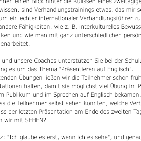
hnen einen Blick hinter die Kulissen eines zweitägig
wissen, sind Verhandlungstrainings etwas, das mir 
 um ein echter internationaler Verhandlungsführer z
dere Fähigkeiten, wie z. B. interkulturelles Bewuss
iken und wie man mit ganz unterschiedlichen persön
enarbeitet. 
 und unsere Coaches unterstützen Sie bei der Schul
ging es um das Thema "Präsentieren auf Englisch". 
itenden Übungen ließen wir die Teilnehmer schon früh
ationen halten, damit sie möglichst viel Übung im P
em Publikum und im Sprechen auf Englisch bekamen.
ss die Teilnehmer selbst sehen konnten, welche Ver
uss der letzten Präsentation am Ende des zweiten T
n wir mit SEHEN? 
: "Ich glaube es erst, wenn ich es sehe", und genau