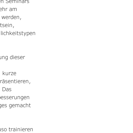
en Seminars 
sehr am 
u werden, 
tsein, 
lichkeitstypen 
ung dieser 
 kurze 
räsentieren, 
 Das 
besserungen 
ages gemacht 
so trainieren 