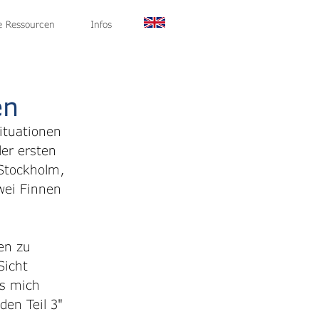
g
le Ressourcen
Über uns
News
Infos
Kontakt
en
ituationen 
er ersten 
Stockholm, 
wei Finnen 
en zu 
Sicht 
s mich 
den Teil 3" 