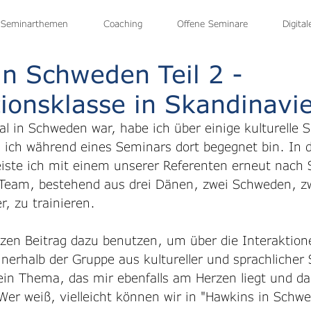
Seminarthemen
Home
Seminarangebot
Coaching
Seminartermine
Offene Seminare
WebCoachin
Digita
n Schweden Teil 2 -
ionsklasse in Skandinavi
Mal in Schweden war, habe ich über einige kulturelle S
 ich während eines Seminars dort begegnet bin. In d
ste ich mit einem unserer Referenten erneut nach 
Team, bestehend aus drei Dänen, zwei Schweden, z
, zu trainieren. 
zen Beitrag dazu benutzen, um über die Interaktion
nnerhalb der Gruppe aus kultureller und sprachlicher 
ein Thema, das mir ebenfalls am Herzen liegt und da
. Wer weiß, vielleicht können wir in "Hawkins in Schwe